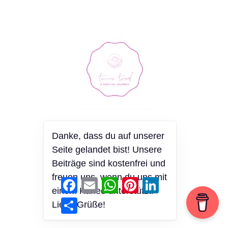
Soulful Travels by Caren & Nini
Danke, dass du auf unserer
Seite gelandet bist! Unsere
Beiträge sind kostenfrei und
freuen uns, wenn du uns mit
Facebook
Email
WhatsApp
Pinterest
LinkedIn
einem Kaffee unterstützt!
Teilen
Liebe Grüße!