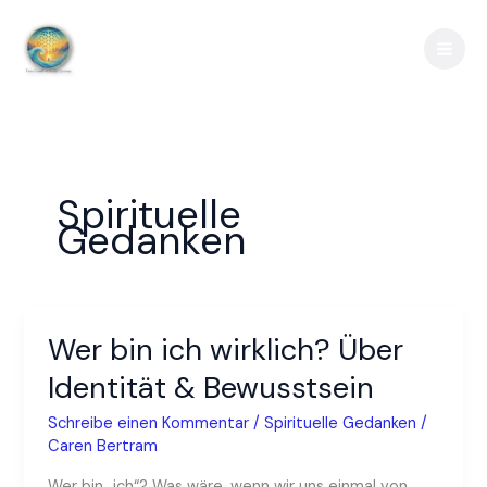
Zum
Inhalt
springen
Spirituelle
Gedanken
Wer bin ich wirklich? Über
Wer
bin
Identität & Bewusstsein
ich
wirklich?
Schreibe einen Kommentar
/
Spirituelle Gedanken
/
Über
Caren Bertram
Identität
Wer bin „ich“? Was wäre, wenn wir uns einmal von